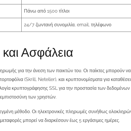
Πάνω από 1500 τίτλοι
24/7 ζωντανή συνομιλία, email, τηλέφωνο
και Ασφάλεια
ρωμής για την άνεση των παικτών του. Οι παίκτες μπορούν να
ρτοφόλια (Skrill, Neteller), και κρυπτονομίσματα για καταθέσει
νολογία κρυπτογράφησης SSL για την προστασία των δεδομένων 
ν εμπιστοσύνη των χρηστών.
λεγμένη μέθοδο. Οι ηλεκτρονικές πληρωμές συνήθως ολοκληρώ
 μεταφορές μπορεί να διαρκέσουν έως 5 εργάσιμες ημέρες.