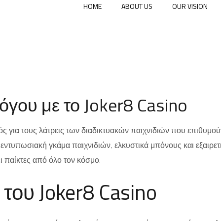
HOME
ABOUT US
OUR VISION
όγου με το Joker8 Casino
ς για τους λάτρεις των διαδικτυακών παιχνιδιών που επιθυμού
 εντυπωσιακή γκάμα παιχνιδιών, ελκυστικά μπόνους και εξαιρετ
 παίκτες από όλο τον κόσμο.
του Joker8 Casino