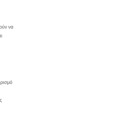
ούν να
τι
ορισμό
ς