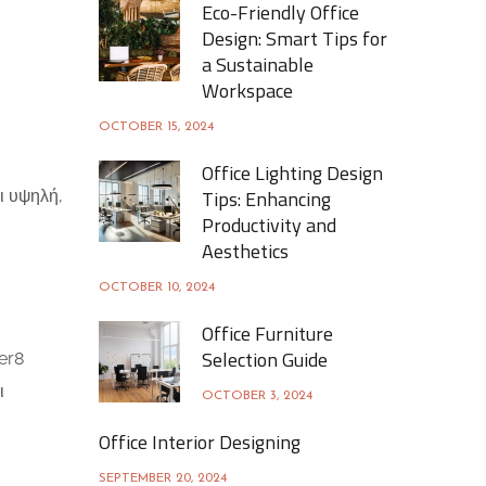
Eco-Friendly Office
Design: Smart Tips for
a Sustainable
Workspace
OCTOBER 15, 2024
Office Lighting Design
Tips: Enhancing
ι υψηλή,
Productivity and
Aesthetics
OCTOBER 10, 2024
Office Furniture
Selection Guide
er8
ι
OCTOBER 3, 2024
Office Interior Designing
SEPTEMBER 20, 2024